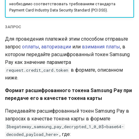
уведомлений
Получение токена
необходимо соответствовать требованиям стандарта
и
платежа
Тестовый режим
Payment Card Industry Data Security Standard (PCI DSS).
я
Параметры секции
smart_routing_verification
Кастомизация
API version 3
п
ЗАПРОС
виджета и платежной
о
страницы
Для проведения платежей этим способом отправьте
Провайдеры токенов
Коды ошибок
запрос
оплаты
,
авторизации
или
взимания платы
, в
и
Запуск виджета с
Параметры с
котором передайте расшифрованный токен Samsung
с
данными из веб-фор
информацией о продаже
Pay как значение параметра
авиабилетов
в формате, описанном
request.credit_card.token
к
Перенаправление
ниже.
а
клиента на страницу
Архив изменений
Формат расшифрованного токена Samsung Pay при
магазина
передаче его в качестве токена карты
Запрос статуса
Передавайте расшифрованный токен Samsung Pay в
транзакции по токену
запросах в качестве токена карты в формате
$begateway_samsung_pay_decrypted_1_0_0$<base64-
, где:
decoded_payload_here>