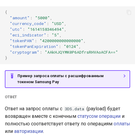
{
"amount"
:
"5000"
,
"currency_code"
:
"USD"
,
"utc"
:
"1614158346494"
,
"eci_indicator"
:
"5"
,
"tokenPAN"
:
"4200000000000000"
,
"tokenPanExpiration"
:
"0124"
,
"cryptogram"
:
"AAkHJQYMK0P6ADfrsRHVAoACFA=="
}
Пример запроса оплаты с расшифрованным
токеном Samsung Pay
ОТВЕТ
Ответ на запрос оплаты с
(payload) будет
3DS.data
возвращен вместе с конечным
статусом операции
и
полностью соответствует ответу по операциям
оплаты
или
авторизации
.