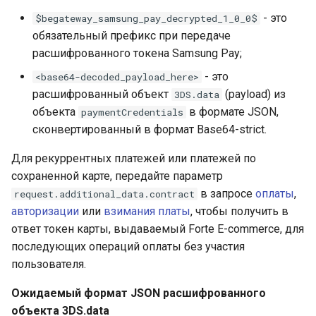
- это
$begateway_samsung_pay_decrypted_1_0_0$
обязательный префикс при передаче
расшифрованного токена Samsung Pay;
- это
<base64-decoded_payload_here>
расшифрованный объект
(payload) из
3DS.data
объекта
в формате JSON,
paymentCredentials
сконвертированный в формат Base64-strict.
Для рекуррентных платежей или платежей по
сохраненной карте, передайте параметр
в запросе
оплаты
,
request.additional_data.contract
авторизации
или
взимания платы
, чтобы получить в
ответ токен карты, выдаваемый Forte E-commerce, для
последующих операций оплаты без участия
пользователя.
Ожидаемый формат JSON расшифрованного
объекта 3DS.data