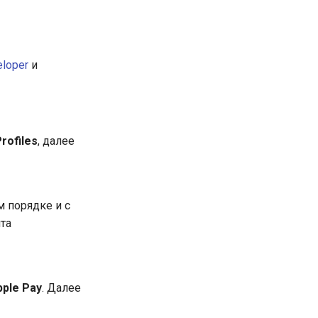
eloper
и
Profiles
, далее
м порядке и с
та
pple Pay
. Далее