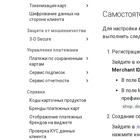
Тестовые данные
Оплата
Интеграция виджета с
ссылками через API
Токенизация карт
использованием
Возврат средств
Самостоят
Шифрование данных на
Сервис токенизации от
публичного ключа
стороне клиента
провайдера
Оспоренный платеж
Получение токена
Выплата средств
платежа
Для настройки 
Защита от мошенничества
выполнить сле
Операция AFT
Кастомизация
3-D Secure
виджета и платежной
Операция OCT
3-D Secure version 1
страницы
Управление платежами
Регистрация
Токенизация
3-D Secure version 2
Запуск виджета с
Базовая кастомизация
Платежи по сохраненным
Токенизация карты
Зайдите в 
данными из веб-формы
картам
3-D Secure 2.0. FAQ
Углубленная
получателя
Merchant I
Перенаправление
кастомизация
Сервис подписок
Запрос на взимание
Проверка
клиента на страницу
платы
В поле
Сервис отчетности
Планы
магазина
Запрос статуса
Клиенты
Отчеты для магазина
Запрос статуса
В поле
Справка
Запрос баланса
транзакции по токену
Подписки
API постраничных
префик
Коды карточных продуктов
отчетов
shop.d
Бренды платежных карт
Создание с
Отображение платежных
брендов на виджете
Зайдите в
л
Проверка KYC данных
нажмите к
клиента