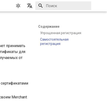
Инициализация поиска
English
Русский
Содержание
Упрощенная регистрация
Самостоятельная
регистрация
чет принимать
ертификаты для
олучаемых от
и сертификатами
своим Merchant