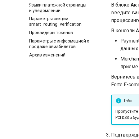
В блоке
Акт
Языки платежной страницы
и уведомлений
введите ваш
Параметры секции
процессинг
smart_routing_verification
В консоли A
Провайдеры токенов
Payment
Параметры с информацией о
продаже авиабилетов
данных 
Архив изменений
Merchan
приеме 
Вернитесь в
Forte E-co
Info
Пропустите 
PCI DSS и б
Подтвержд