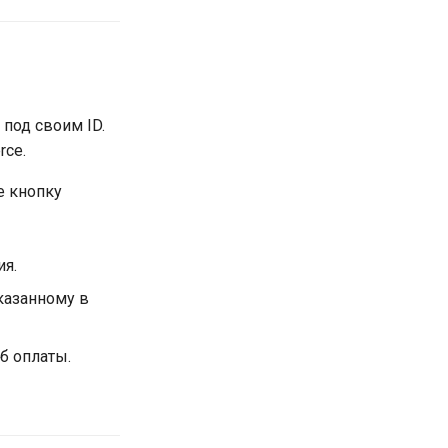
 под своим ID.
rce.
е кнопку
ия.
казанному в
б оплаты.