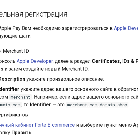
ельная регистрация
Apple Pay Вам необходимо зарегистрироваться в
Apple Dev
дующие шаги:
 Merchant ID
консоль
Apple Developer
, далее в раздел
Certificates, IDs & 
Ds
и затем создайте новый Merchant ID:
Description
укажите произвольное описание;
Identifier
укажите адрес вашего основного сайта в обратно
сом
. Например, если адрес вашего основного сай
merchant
, то
Identifier
— это
omain.com
merchant.com.domain.shop
ертификатов
ичный кабинет Forte E-commerce
и выберите пункт меню
A
нопку
Править
.