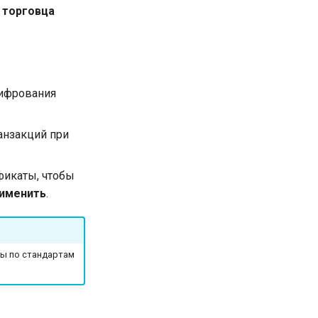
 торговца
шифрования
ранзакций при
ификаты, чтобы
именить
.
ны по стандартам