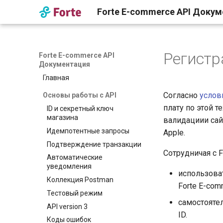
Forte E-commerce API Доку
Регистр
Forte E-commerce API
Документация
Главная
Согласно
услов
Основы работы с API
плату по этой 
ID и секретный ключ
магазина
валидациии сай
Идемпотентные запросы
Apple.
Подтверждение транзакции
Сотрудничая с F
Автоматические
уведомления
использова
Коллекция Postman
Forte E-com
Тестовый режим
самостоятел
API version 3
ID.
Коды ошибок