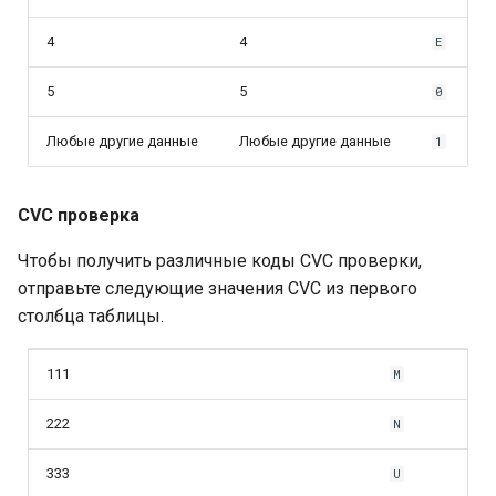
4
4
E
5
5
0
Любые другие данные
Любые другие данные
1
CVC проверка
Чтобы получить различные коды СVС проверки,
отправьте следующие значения CVC из первого
столбца таблицы.
111
M
222
N
333
U