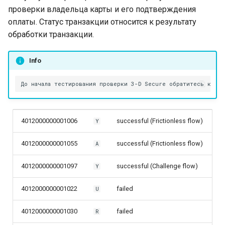
проверки владельца карты и его подтверждения
оплаты. Статус транзакции относится к результату
обработки транзакции.
Info
4012000000001006
successful (Frictionless flow)
Y
4012000000001055
successful (Frictionless flow)
A
4012000000001097
successful (Challenge flow)
Y
4012000000001022
failed
U
4012000000001030
failed
R