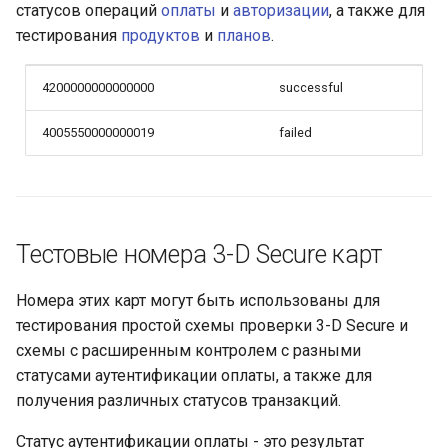
Получение токена
уведомлений
статусов операций
оплаты
и
авторизации
, а также для
и
платежа
Тестовый режим
Операция AFT
тестирования
продуктов
и
планов
.
я
Параметры секции
Кастомизация
smart_routing_verification
API version 3
Операция OCT
п
4200000000000000
successful
виджета и платежной
о
страницы
Провайдеры токенов
Коды ошибок
Токенизация
4005550000000019
failed
и
Запуск виджета с
Параметры с
Токенизация карты
с
данными из веб-формы
информацией о продаже
получателя
авиабилетов
к
Перенаправление
Тестовые номера 3-D Secure карт
Проверка
а
клиента на страницу
Архив изменений
магазина
Запрос статуса
Номера этих карт могут быть использованы для
тестирования простой схемы проверки 3-D Secure и
Запрос статуса
Запрос баланса
схемы с расширенным контролем с разными
транзакции по токену
статусами аутентификации оплаты, а также для
получения различных статусов транзакций.
Статус аутентификации оплаты - это результат