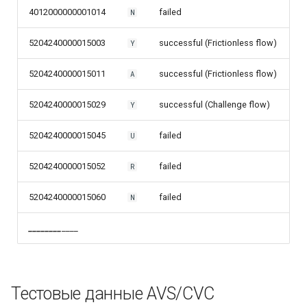
4012000000001014
failed
N
5204240000015003
successful (Frictionless flow)
Y
5204240000015011
successful (Frictionless flow)
A
5204240000015029
successful (Challenge flow)
Y
5204240000015045
failed
U
5204240000015052
failed
R
5204240000015060
failed
N
_
_
_
_
_
_
_
_
____
Тестовые данные AVS/CVC